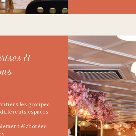
prises &
ons
lontiers les groupes
 différents espaces
alement élaborées
es.