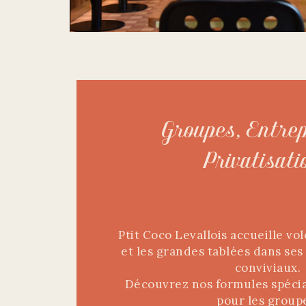
Groupes, Entre
Privatisati
Ptit Coco Levallois accueille vo
et les grandes tablées dans ses
conviviaux.
Découvrez nos formules spéci
pour les group