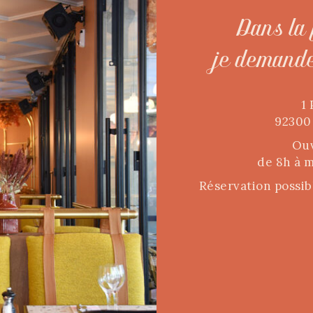
Dans la 
je demande 
1
92300
Ouv
de 8h à m
Réservation possib