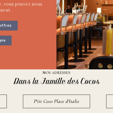
e, vous pouvez nous
ment.
offres
gne
NOS ADRESSES
Dans la Famille des Cocos
P'tit Coco Place d'Italie