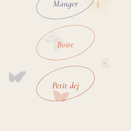
Manger
Boire
Petit dej